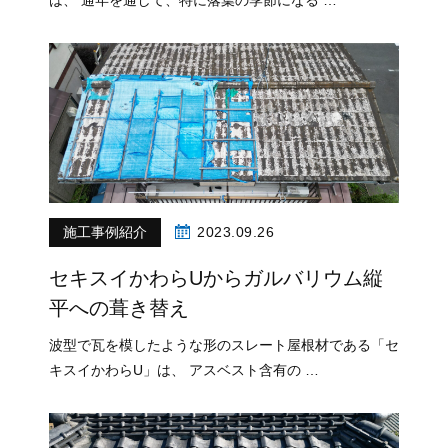
は、 通年を通して、特に落葉の季節になる …
施工事例紹介
2023.09.26
セキスイかわらUからガルバリウム縦
平への葺き替え
波型で瓦を模したような形のスレート屋根材である「セ
キスイかわらU」は、 アスベスト含有の …